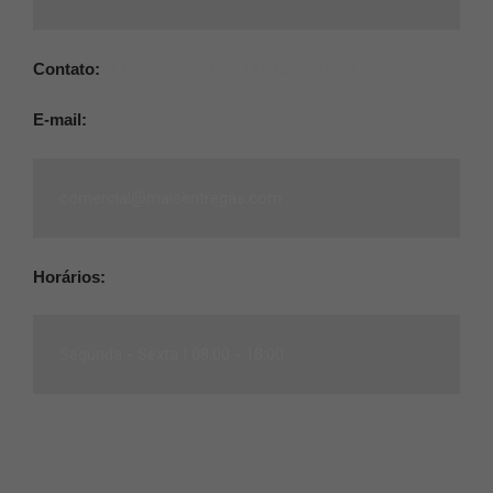
Contato:
(11) 95825-0309 |
(11) 95825-0020
E-mail:
comercial@maisentregas.com
Horários:
Segunda - Sexta |
08:00 - 18:00