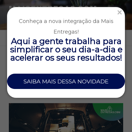
MAISENTREGAS.COM
Tecnologia e gestão para empresas que operam entregas
Conheça a nova integração da Mais
rápidas
Entregas!
Menu
Aqui a gente trabalha para
simplificar o seu dia-a-dia e
acelerar os seus resultados!
TAG:
ATENDIMENTO
29 DE SETEMBRO DE 2021
SAIBA MAIS DESSA NOVIDADE
5 dicas para tornar sua empresa de
entregas mais reconhecida