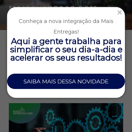
MAISENTREGAS.COM
Tecnologia e gestão para empresas que operam entregas
Conheça a nova integração da Mais
rápidas
Entregas!
Menu
Aqui a gente trabalha para
simplificar o seu dia-a-dia e
acelerar os seus resultados!
DIA:
20 DE AGOSTO DE 2021
20 DE AGOSTO DE 2021
SAIBA MAIS DESSA NOVIDADE
Guia rápido: O que fazer antes de acionar
o suporte da Mais Entregas