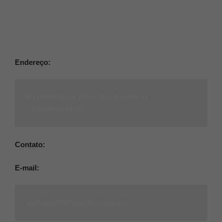
Endereço:
Rua Campolino Alves, 300, Capoeiras
-
Florianópolis/SC
Contato:
(11) 95825-0309 |
(11) 95825-0020
E-mail:
comercial@maisentregas.com