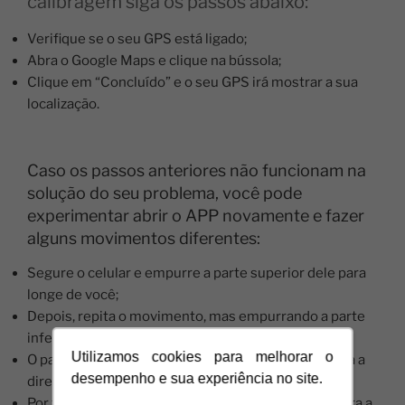
calibragem siga os passos abaixo:
Verifique se o seu GPS está ligado;
Abra o Google Maps e clique na bússola;
Clique em “Concluído” e o seu GPS irá mostrar a sua
localização.
Caso os passos anteriores não funcionam na
solução do seu problema, você pode
experimentar abrir o APP novamente e fazer
alguns movimentos diferentes:
Segure o celular e empurre a parte superior dele para
longe de você;
Depois, repita o movimento, mas empurrando a parte
inferior;
Utilizamos cookies para melhorar o
O passo seguinte é segurar o aparelho e virá-lo para a
desempenho e sua experiência no site.
direita e para a esquerda, movendo o pulso;
Por fim, segure seu celular novamente e deite-o para a