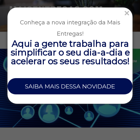
MAISENTREGAS.COM
Tecnologia e gestão para empresas que operam entregas
Conheça a nova integração da Mais
rápidas
Entregas!
Menu
Aqui a gente trabalha para
simplificar o seu dia-a-dia e
acelerar os seus resultados!
SAIBA MAIS DESSA NOVIDADE