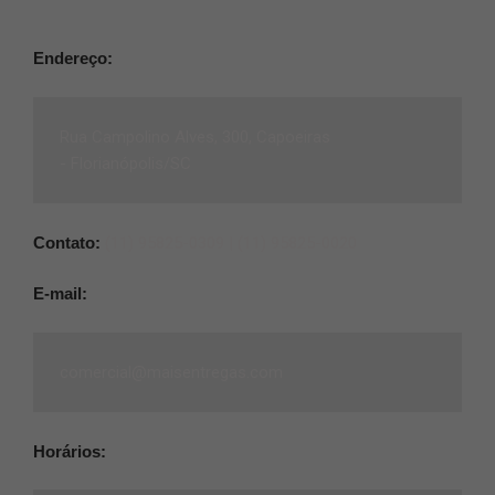
Endereço:
Rua Campolino Alves, 300, Capoeiras
-
Florianópolis/SC
Contato:
(11) 95825-0309 |
(11) 95825-0020
E-mail:
comercial@maisentregas.com
Horários: