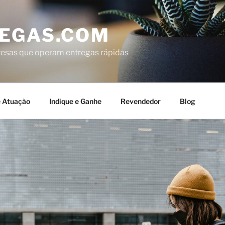
EGAS.COM
resas que operam entregas rápidas
e Atuação
Indique e Ganhe
Revendedor
Blog