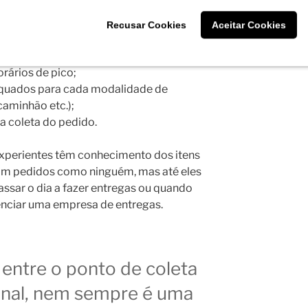
stem hoje inteligências que mapeiam e
Recusar Cookies
Aceitar Cookies
veículos no horário de entrega;
orários de pico;
dequados para cada modalidade de
 caminhão etc.);
 a coleta do pedido.
experientes têm conhecimento dos itens
gam pedidos como ninguém, mas até eles
sar o dia a fazer entregas ou quando
renciar uma empresa de entregas.
 entre o ponto de coleta
final, nem sempre é uma