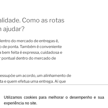
alidade.
Como as rotas
m ajudar?
dentro do mercado de entregas é,
vo de ponta. Também é conveniente
bem feita é expressa, cuidadosa e
er pontual dentro do mercado de
pressupõe um acordo, um alinhamento de
ta e quem efetua uma entrega. Aí que
to tempo o pedido será coletado no
a sua previsão de entrega no endereço
Utilizamos cookies para melhorar o desempenho e sua
experiência no site.