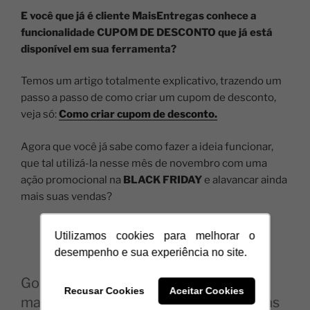
E você que já é cliente MaisEntregas conhece a
funcionalidade CUPOM DE DESCONTO que já está
disponível em sua ferramenta?
Temos um artigo totalmente explicativo, trazendo um
passo a passo de como criar um cupom de desconto,
veja só:
Como criar cupom de desconto.
Agora que você já sabe como fazer a ideia funcionar,
que tal utilizá-la nesse mês de novembro com uma
ação promocional na
BLACK FRIDAY
e alavancar ainda
mais suas vendas?
Utilizamos cookies para melhorar o
desempenho e sua experiência no site.
Gostou do conteúdo e quer conhecer
Recusar Cookies
Aceitar Cookies
mais a Mais Entregas? Acesse as nossas