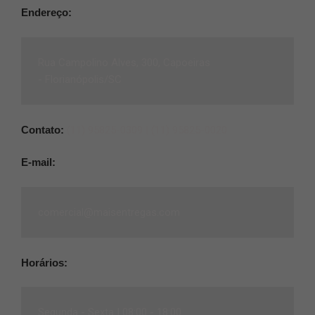
Endereço:
Rua Campolino Alves, 300, Capoeiras
-
Florianópolis/SC
Contato:
(11) 95825-0309 |
(11) 95825-0020
E-mail:
comercial@maisentregas.com
Horários:
Segunda - Sexta |
08:00 - 18:00