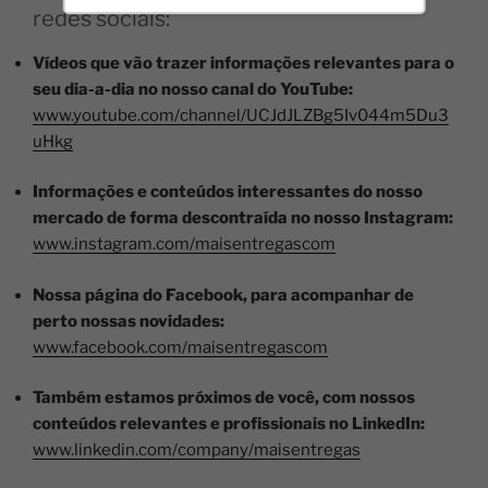
redes sociais:
Vídeos que vão trazer informações relevantes para o
seu dia-a-dia no nosso canal do YouTube:
www.youtube.com/channel/UCJdJLZBg5Iv044m5Du3
uHkg
Informações e conteúdos interessantes do nosso
mercado de forma descontraída no nosso Instagram:
www.instagram.com/maisentregascom
Nossa página do Facebook, para acompanhar de
perto nossas novidades:
www.facebook.com/maisentregascom
Também estamos próximos de você, com nossos
conteúdos relevantes e profissionais no LinkedIn:
www.linkedin.com/company/maisentregas