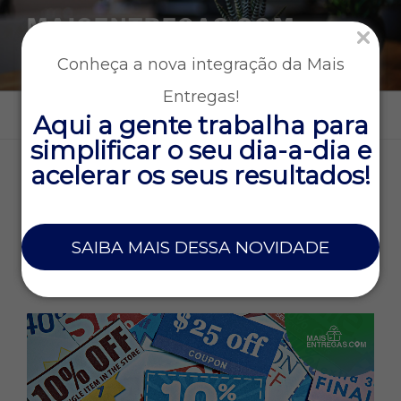
MAISENTREGAS.COM
Tecnologia e gestão para empresas que operam entregas
Conheça a nova integração da Mais
rápidas
Entregas!
Menu
Aqui a gente trabalha para
simplificar o seu dia-a-dia e
acelerar os seus resultados!
TAG:
CUPOM DE DESCONTO
9 DE NOVEMBRO DE 2021
SAIBA MAIS DESSA NOVIDADE
O Poder do cupom de desconto para sua
empresa de entregas