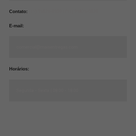
Contato:
(11) 95825-0309 |
(11) 95825-0020
E-mail:
comercial@maisentregas.com
Horários:
Segunda - Sexta |
08:00 - 18:00