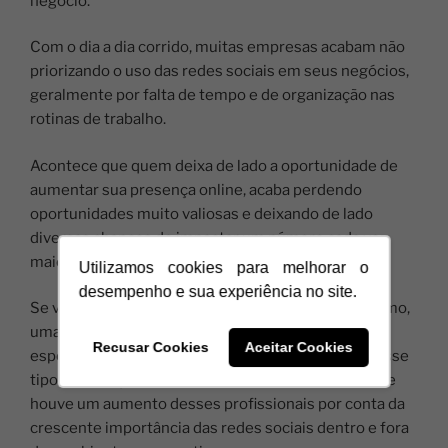
negócio.
Com o dia a dia corrido, muitas empresas acabam não
priorizando o uso das redes sociais em seus negócios,
geralmente por falta de tempo e de organização nas
rotinas de trabalho.
Acontece que quem deixa de lado a oportunidade de
aumentar sua presença online, acaba perdendo
oportunidades muito valiosas e deixando de lado
diversas chances de impactar um número cada vez
maior de pessoas.
Utilizamos cookies para melhorar o
desempenho e sua experiência no site.
Se você é uma empresa ou um profissional autônomo,
uma boa opção é a contratação de profissionais
Recusar Cookies
Aceitar Cookies
especializados em marketing digital para realizar esse
tipo de serviço. Dito isso, é importante ressaltar que
houve um aumento desses profissionais por conta da
crescente importância das redes sociais dentro e fora