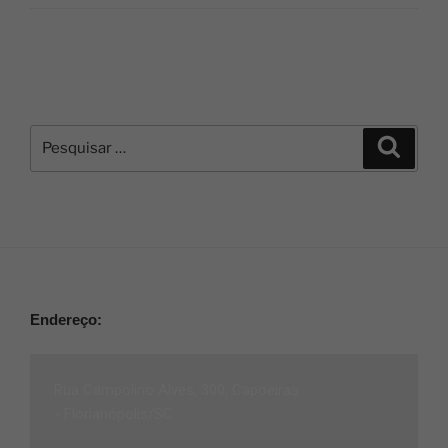
Endereço:
Rua Campolino Alves, 300, Capoeiras
-
Florianópolis/SC