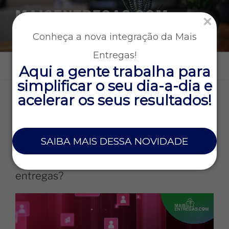
MAISENTREGAS.COM
Tecnologia e gestão para empresas que operam entregas
Conheça a nova integração da Mais
rápidas
Entregas!
Menu
Aqui a gente trabalha para
simplificar o seu dia-a-dia e
acelerar os seus resultados!
TAG:
MARKETING PARA EMPRESAS
14 DE OUTUBRO DE 2021
SAIBA MAIS DESSA NOVIDADE
Por que investir em gerenciamento de
redes sociais para a sua empresa de
entregas?