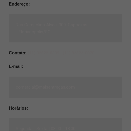
Endereço:
Rua Campolino Alves, 300, Capoeiras
-
Florianópolis/SC
Contato:
(11) 95825-0309 |
(11) 95825-0020
E-mail:
comercial@maisentregas.com
Horários:
Segunda - Sexta |
08:00 - 18:00