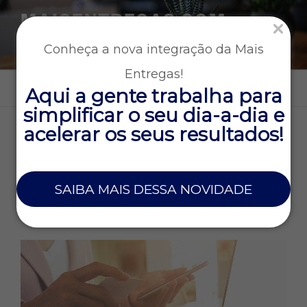
MAISENTREGAS.COM
Tecnologia e gestão para empresas que operam entregas
Conheça a nova integração da Mais
rápidas
Entregas!
Menu
Aqui a gente trabalha para
simplificar o seu dia-a-dia e
acelerar os seus resultados!
TAG:
MOTOBOYSEENTREGADORES
8 DE MAIO DE 2020
SAIBA MAIS DESSA NOVIDADE
Como utilizar nossa integração com o
Ifood para fechar mais contratos