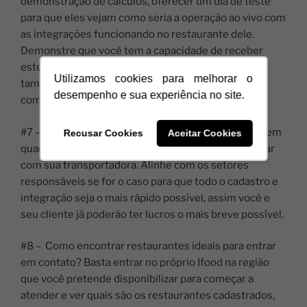
demonstração de cálculos, oferecer um dia de teste
para que eles vejam como seria a operação ao vivo com
as integrações funcionando no restaurante dele.
Demonstre que você tem a capacidade de receber
este novo cliente tranquilamente e que para ele
Utilizamos cookies para melhorar o
também será muito mais vantajoso fechar contrato
desempenho e sua experiência no site.
com sua transportadora.
#7 – Seja transparente quando estimar os prazos e em
Recusar Cookies
Aceitar Cookies
quanto tempo a empresa já poderá começar a operar
com sua transportadora. Alinhe com os setores
responsáveis se for o caso para que todo o cadastro e
integração seja o mais rápido possível, assim você e
seu cliente já poderão ter lucros o mais breve possível.
#8 – Como encontrar restaurantes ideais para entrar
em contato? Basta entrar no próprio Ifood na região
que você pretende disponibilizar para começar a
atender e ver quais são os restaurantes cadastrados,