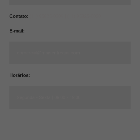
Contato:
(11) 95825-0309 |
(11) 95825-0020
E-mail:
comercial@maisentregas.com
Horários:
Segunda - Sexta |
08:00 - 18:00