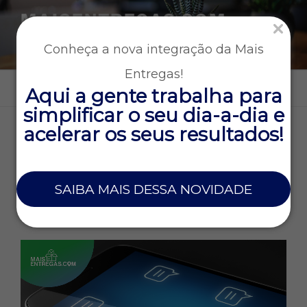
MAISENTREGAS.COM
Tecnologia e gestão para empresas que operam entregas
Conheça a nova integração da Mais
rápidas
Entregas!
Menu
Aqui a gente trabalha para
simplificar o seu dia-a-dia e
acelerar os seus resultados!
DIA:
27 DE AGOSTO DE 2021
27 DE AGOSTO DE 2021
SAIBA MAIS DESSA NOVIDADE
Chat com o cliente – Dicas e benefícios
desta funcionalidade