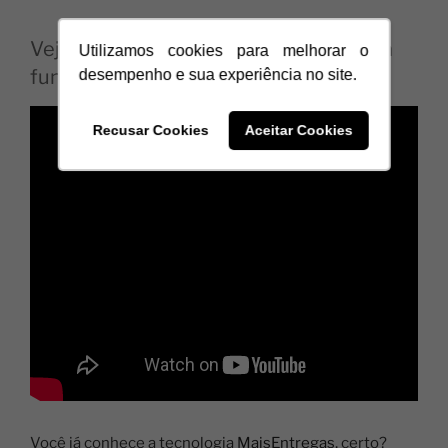
Veja no vídeo como funciona esta nova
Utilizamos cookies para melhorar o
funcionalidade:
desempenho e sua experiência no site.
Recusar Cookies
Aceitar Cookies
Você já conhece a tecnologia
MaisEntregas,
certo?