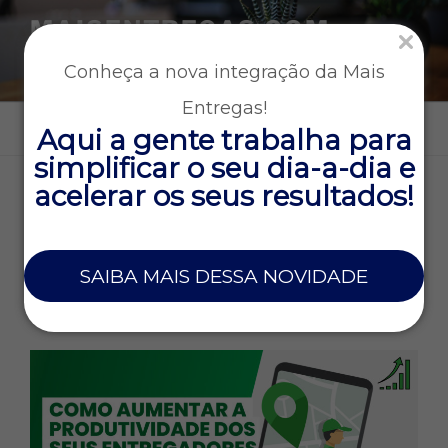
MAISENTREGAS.COM
Tecnologia e gestão para empresas que operam entregas
Conheça a nova integração da Mais
rápidas
Entregas!
Menu
Aqui a gente trabalha para
simplificar o seu dia-a-dia e
acelerar os seus resultados!
TAG:
EMPRESA
4 DE NOVEMBRO DE 2022
SAIBA MAIS DESSA NOVIDADE
Como aumentar a produtividade dos seus
entregadores em até 3x