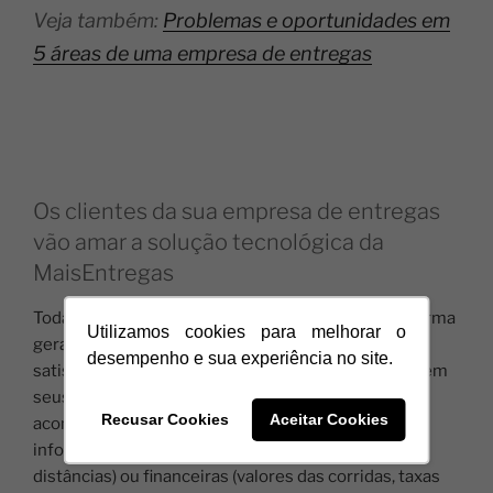
Veja também:
Problemas e oportunidades em
5 áreas de uma empresa de entregas
Os clientes da sua empresa de entregas
vão amar a solução tecnológica da
MaisEntregas
Toda essa eficiência operacional que nossa Plataforma
Utilizamos cookies para melhorar o
gera, resulta em um melhor nível de serviço e
desempenho e sua experiência no site.
satisfação para os usuários solicitantes, que recebem
seus produtos em menos tempo e conseguem
Recusar Cookies
Aceitar Cookies
acompanhar todos detalhes em tempo real, sejam
informações operacionais (localização, tempos,
distâncias) ou financeiras (valores das corridas, taxas