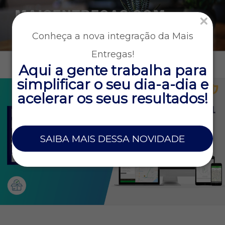
MAISENTREGAS.COM
Tecnologia e gestão para empresas que operam entregas
Conheça a nova integração da Mais
rápidas
Entregas!
Menu
Aqui a gente trabalha para
simplificar o seu dia-a-dia e
acelerar os seus resultados!
SAIBA MAIS DESSA NOVIDADE