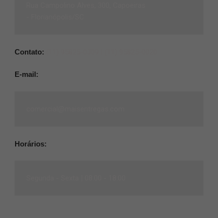
Rua Campolino Alves, 300, Capoeiras
-
Florianópolis/SC
Contato:
(11) 95825-0309 |
(11) 95825-0020
E-mail:
comercial@maisentregas.com
Horários:
Segunda - Sexta |
08:00 - 18:00