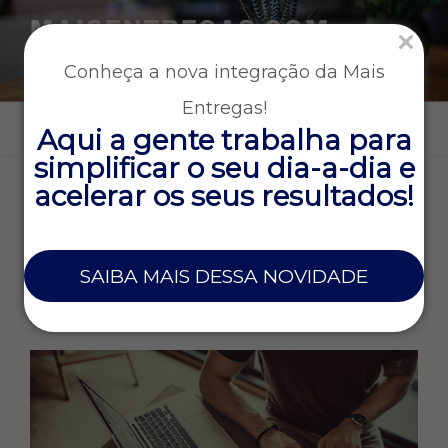
MAISENTREGAS.COM
Tecnologia e gestão para empresas que operam entregas
Conheça a nova integração da Mais
rápidas
Entregas!
Menu
Aqui a gente trabalha para
simplificar o seu dia-a-dia e
acelerar os seus resultados!
TAG:
GOOGLE ADS
19 DE MARÇO DE 2021
SAIBA MAIS DESSA NOVIDADE
Como alavancar as entregas com o
marketing digital