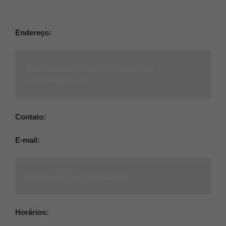
Endereço:
Rua Campolino Alves, 300, Capoeiras
-
Florianópolis/SC
Contato:
(11) 95825-0309 |
(11) 95825-0020
E-mail:
comercial@maisentregas.com
Horários: