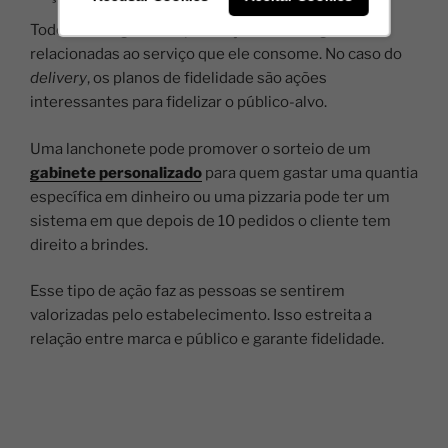
Todo cliente gosta de promoções e vantagens
relacionadas ao serviço que ele consome. No caso do
delivery
, os planos de fidelidade são ações
interessantes para fidelizar o público-alvo.
Uma lanchonete pode promover o sorteio de um
gabinete personalizado
para quem gastar uma quantia
específica em dinheiro ou uma pizzaria pode ter um
sistema em que depois de 10 pedidos o cliente tem
direito a brindes.
Esse tipo de ação faz as pessoas se sentirem
valorizadas pelo estabelecimento. Isso estreita a
relação entre marca e público e garante fidelidade.