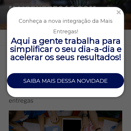
MAISENTREGAS.COM
Tecnologia e gestão para empresas que operam entregas
Conheça a nova integração da Mais
rápidas
Entregas!
Menu
Aqui a gente trabalha para
simplificar o seu dia-a-dia e
acelerar os seus resultados!
TAG:
RELACIONAMENTO
23 DE ABRIL DE 2020
SAIBA MAIS DESSA NOVIDADE
Como utilizar as redes sociais para
conquistar clientes na sua empresa de
entregas