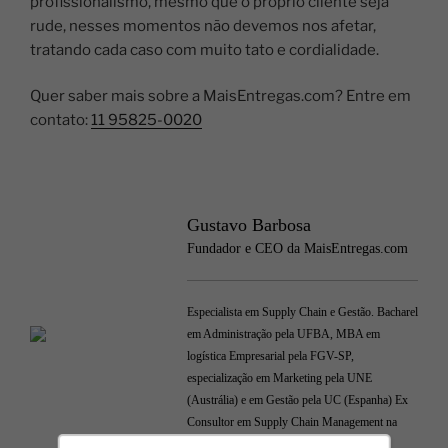
profissionalismo, mesmo que o próprio cliente seja
rude, nesses momentos não devemos nos afetar,
tratando cada caso com muito tato e cordialidade.
Quer saber mais sobre a MaisEntregas.com? Entre em
contato:
11 95825-0020
Gustavo Barbosa
Fundador e CEO da MaisEntregas.com
Especialista em Supply Chain e Gestão. Bacharel
em Administração pela UFBA, MBA em
logística Empresarial pela FGV-SP,
especialização em Marketing pela UNE
(Austrália) e em Gestão pela UC (Espanha) Ex
Consultor em Supply Chain Management na
Accenture e no grupo Columbia.