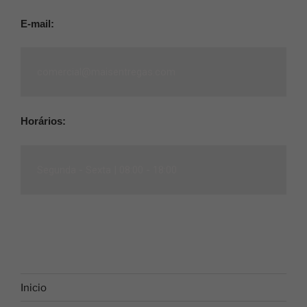
E-mail:
comercial@maisentregas.com
Horários:
Segunda - Sexta |
08:00 - 18:00
Inicio