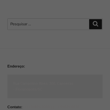
Endereço:
Rua Campolino Alves, 300, Capoeiras
-
Florianópolis/SC
Contato:
(11) 95825-0309 |
(11) 95825-0020