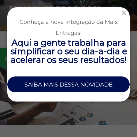
MAISENTREGAS.COM
Tecnologia e gestão para empresas que operam entregas
Conheça a nova integração da Mais
rápidas
Entregas!
Menu
Aqui a gente trabalha para
simplificar o seu dia-a-dia e
acelerar os seus resultados!
SAIBA MAIS DESSA NOVIDADE