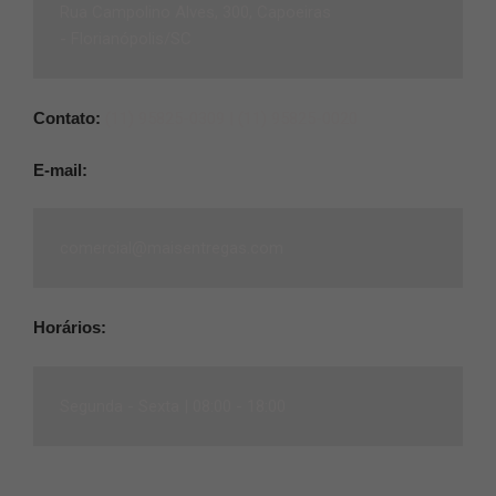
Rua Campolino Alves, 300, Capoeiras
-
Florianópolis/SC
Contato:
(11) 95825-0309 |
(11) 95825-0020
E-mail:
comercial@maisentregas.com
Horários:
Segunda - Sexta |
08:00 - 18:00