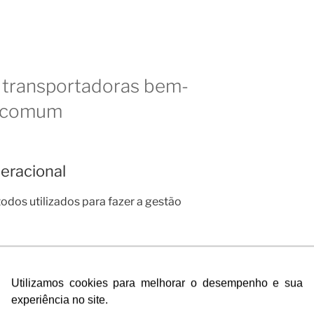
s transportadoras bem-
m comum
peracional
dos utilizados para fazer a gestão
 bem estruturados para garantir uma
pidas.
Utilizamos cookies para melhorar o desempenho e sua
experiência no site.
rimentos bem gerenciada, rotas de