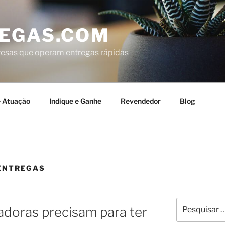
EGAS.COM
resas que operam entregas rápidas
e Atuação
Indique e Ganhe
Revendedor
Blog
ENTREGAS
adoras precisam para ter