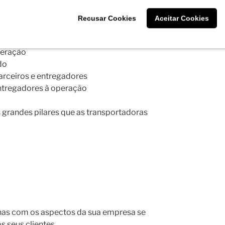
pe bem treinada.
Recusar Cookies
Aceitar Cookies
randes benefícios para a empresa, como:
peração
do
parceiros e entregadores
entregadores à operação
 grandes pilares que as transportadoras
nas com os aspectos da sua empresa se
s seus clientes.