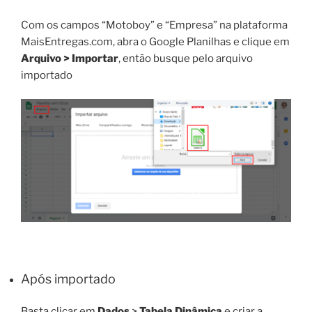
Com os campos “
Motoboy
” e “
Empresa
” na plataforma
MaisEntregas.com, abra o Google Planilhas e clique em
Arquivo > Importar
, então busque pelo arquivo
importado
Após importado
Basta clicar em
Dados
>
Tabela Dinâmica
e criar a