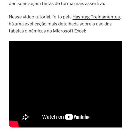
decisões sejam feitas de forma mais assertiva.
Nesse vídeo tutorial, feito pela
Hashtag Treinamentos
,
há uma explicação mais detalhada sobre o uso das
tabelas dinâmicas no Microsoft Excel: