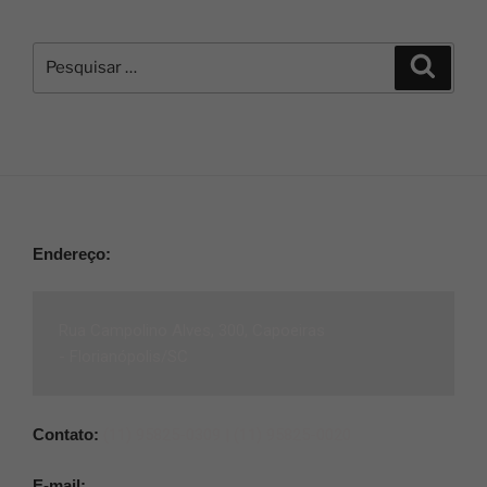
Endereço:
Rua Campolino Alves, 300, Capoeiras
-
Florianópolis/SC
Contato:
(11) 95825-0309 |
(11) 95825-0020
E-mail: