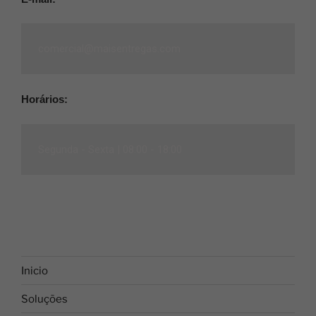
comercial@maisentregas.com
Horários:
Segunda - Sexta |
08:00 - 18:00
Inicio
Soluções