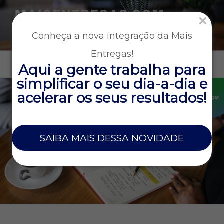
MAISENTREGAS.COM
Tecnologia e gestão para empresas que operam entregas
Conheça a nova integração da Mais
rápidas
Entregas!
Menu
Aqui a gente trabalha para
simplificar o seu dia-a-dia e
acelerar os seus resultados!
SAIBA MAIS DESSA NOVIDADE